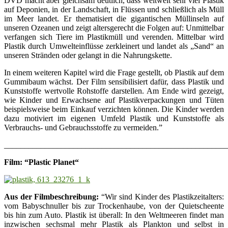
DVD macht aber gleichsam deutlich, dass weltweit sehr viel Plastik
auf Deponien, in der Landschaft, in Flüssen und schließlich als Müll
im Meer landet. Er thematisiert die gigantischen Müllinseln auf
unseren Ozeanen und zeigt altersgerecht die Folgen auf: Unmittelbar
verfangen sich Tiere im Plastikmüll und verenden. Mittelbar wird
Plastik durch Umwelteinflüsse zerkleinert und landet als „Sand“ an
unseren Stränden oder gelangt in die Nahrungskette.
In einem weiteren Kapitel wird die Frage gestellt, ob Plastik auf dem
Gummibaum wächst. Der Film sensibilisiert dafür, dass Plastik und
Kunststoffe wertvolle Rohstoffe darstellen. Am Ende wird gezeigt,
wie Kinder und Erwachsene auf Plastikverpackungen und Tüten
beispielsweise beim Einkauf verzichten können. Die Kinder werden
dazu motiviert im eigenen Umfeld Plastik und Kunststoffe als
Verbrauchs- und Gebrauchsstoffe zu vermeiden.”
_______________________________________________________
Film: “
Plastic Planet
“
Aus der Filmbeschreibung:
“Wir sind Kinder des Plastikzeitalters:
vom Babyschnuller bis zur Trockenhaube, von der Quietscheente
bis hin zum Auto. Plastik ist überall: In den Weltmeeren findet man
inzwischen sechsmal mehr Plastik als Plankton und selbst in