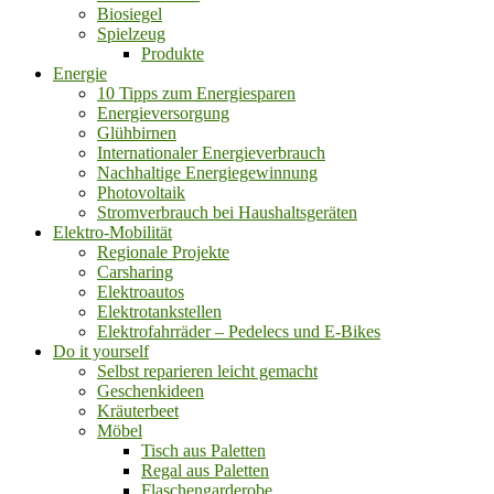
Biosiegel
Spielzeug
Produkte
Energie
10 Tipps zum Energiesparen
Energieversorgung
Glühbirnen
Internationaler Energieverbrauch
Nachhaltige Energiegewinnung
Photovoltaik
Stromverbrauch bei Haushaltsgeräten
Elektro-Mobilität
Regionale Projekte
Carsharing
Elektroautos
Elektrotankstellen
Elektrofahrräder – Pedelecs und E-Bikes
Do it yourself
Selbst reparieren leicht gemacht
Geschenkideen
Kräuterbeet
Möbel
Tisch aus Paletten
Regal aus Paletten
Flaschengarderobe