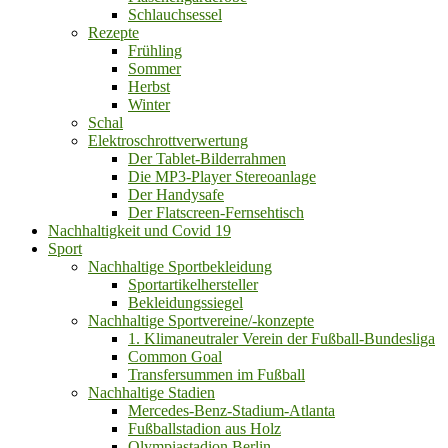
Schlauchsessel
Rezepte
Frühling
Sommer
Herbst
Winter
Schal
Elektroschrottverwertung
Der Tablet-Bilderrahmen
Die MP3-Player Stereoanlage
Der Handysafe
Der Flatscreen-Fernsehtisch
Nachhaltigkeit und Covid 19
Sport
Nachhaltige Sportbekleidung
Sportartikelhersteller
Bekleidungssiegel
Nachhaltige Sportvereine/-konzepte
1. Klimaneutraler Verein der Fußball-Bundesliga
Common Goal
Transfersummen im Fußball
Nachhaltige Stadien
Mercedes-Benz-Stadium-Atlanta
Fußballstadion aus Holz
Olympiastadion Berlin